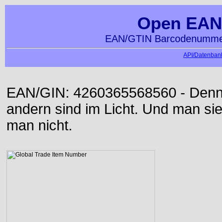
Open EAN
EAN/GTIN Barcodenummer
API/Datenbank
EAN/GIN: 4260365568560 - Denn d
andern sind im Licht. Und man sieh
man nicht.