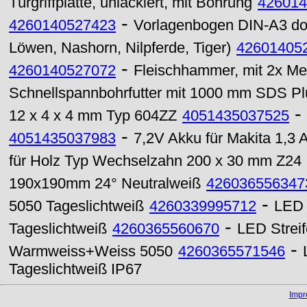
Türgriffplatte, unlackiert, mit Bohrung
426014
-
4260140527423
Vorlagenbogen DIN-A3 doppe
Löwen, Nashorn, Nilpferde, Tiger)
42601405
-
4260140527072
Fleischhammer, mit 2x Meta
Schnellspannbohrfutter mit 1000 mm SDS Pl
-
12 x 4 x 4 mm Typ 604ZZ
4051435037525
-
4051435037983
7,2V Akku für Makita 1,3 
für Holz Typ Wechselzahn 200 x 30 mm Z24
190x190mm 24° Neutralweiß
426036556347
-
5050 Tageslichtweiß
4260339995712
LED 
-
Tageslichtweiß
4260365560670
LED Strei
-
Warmweiss+Weiss 5050
4260365571546
Tageslichtweiß IP67
Imp