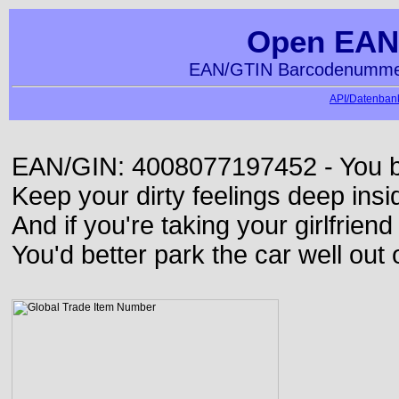
Open EAN
EAN/GTIN Barcodenummer
API/Datenbank
EAN/GIN: 4008077197452 - You bett
Keep your dirty feelings deep insi
And if you're taking your girlfriend
You'd better park the car well out 