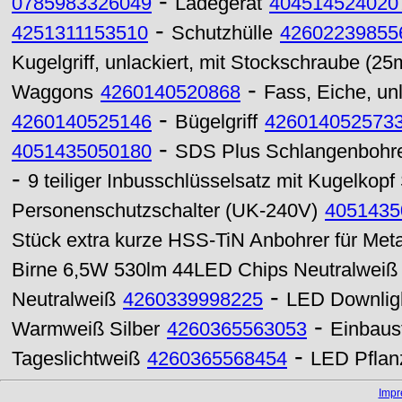
-
0785983326049
Ladegerät
404514524020
-
4251311153510
Schutzhülle
42602239855
Kugelgriff, unlackiert, mit Stockschraube (
-
Waggons
4260140520868
Fass, Eiche, unl
-
4260140525146
Bügelgriff
426014052573
-
4051435050180
SDS Plus Schlangenbohre
-
9 teiliger Inbusschlüsselsatz mit Kugelkopf
Personenschutzschalter (UK-240V)
4051435
Stück extra kurze HSS-TiN Anbohrer für Met
Birne 6,5W 530lm 44LED Chips Neutralweiß
-
Neutralweiß
4260339998225
LED Downlig
-
Warmweiß Silber
4260365563053
Einbaus
-
Tageslichtweiß
4260365568454
LED Pflan
Imp