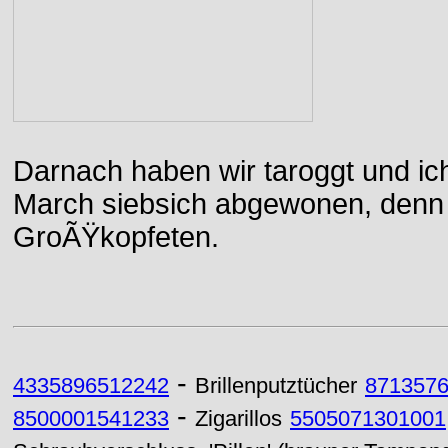
Darnach haben wir taroggt und ic
March siebsich abgewonen, denn d
GroÃŸkopfeten.
-
4335896512242
Brillenputztücher
871357
-
8500001541233
Zigarillos
5505071301001