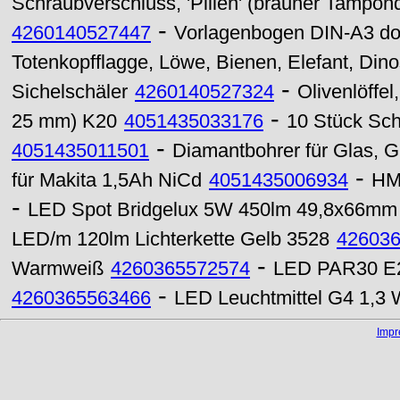
Schraubverschluss, 'Pillen' (brauner Tampon
-
4260140527447
Vorlagenbogen DIN-A3 dop
Totenkopfflagge, Löwe, Bienen, Elefant, Dinosa
-
Sichelschäler
4260140527324
Olivenlöffel,
-
25 mm) K20
4051435033176
10 Stück Sch
-
4051435011501
Diamantbohrer für Glas, 
-
für Makita 1,5Ah NiCd
4051435006934
HM 
-
LED Spot Bridgelux 5W 450lm 49,8x66mm 
LED/m 120lm Lichterkette Gelb 3528
42603
-
Warmweiß
4260365572574
LED PAR30 E27
-
4260365563466
LED Leuchtmittel G4 1,3 
Imp