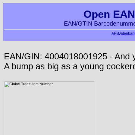
Open EAN
EAN/GTIN Barcodenummer
API/Datenbank
EAN/GIN: 4004018001925 - And yet
A bump as big as a young cockere