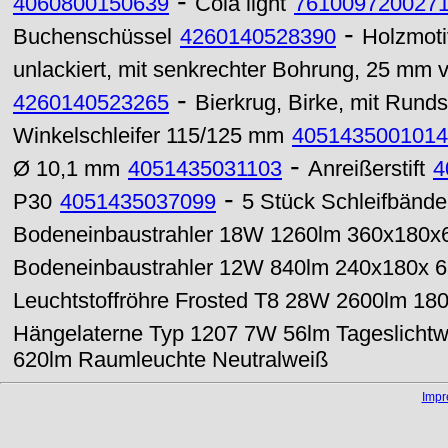
-
4060800150639
Cola light
761009720027
-
Buchenschüssel
4260140528390
Holzmoti
unlackiert, mit senkrechter Bohrung, 25 mm
-
4260140523265
Bierkrug, Birke, mit Runds
Winkelschleifer 115/125 mm
4051435001014
-
Ø 10,1 mm
4051435031103
Anreißerstift
4
-
P30
4051435037099
5 Stück Schleifbänd
Bodeneinbaustrahler 18W 1260lm 360x180
Bodeneinbaustrahler 12W 840lm 240x180x
Leuchtstoffröhre Frosted T8 28W 2600lm 18
Hängelaterne Typ 1207 7W 56lm Tageslichtw
620lm Raumleuchte Neutralweiß
Imp