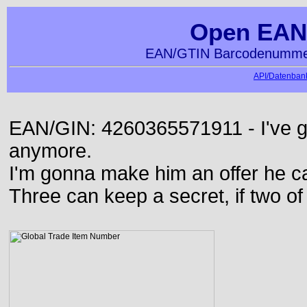
Open EAN
EAN/GTIN Barcodenummer
API/Datenbank
EAN/GIN: 4260365571911 - I've go
anymore.
I'm gonna make him an offer he ca
Three can keep a secret, if two o