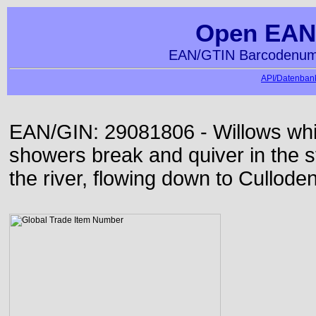
Open EAN
EAN/GTIN Barcodenumm
API/Datenbank
EAN/GIN: 29081806 - Willows whi
showers break and quiver in the s
the river, flowing down to Culloden