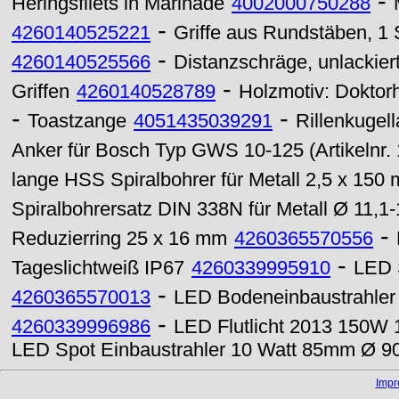
-
Heringsfilets in Marinade
4002000750288
-
4260140525221
Griffe aus Rundstäben, 1 Sa
-
4260140525566
Distanzschräge, unlackier
-
Griffen
4260140528789
Holzmotiv: Doktor
-
-
Toastzange
4051435039291
Rillenkugel
Anker für Bosch Typ GWS 10-125 (Artikelnr
lange HSS Spiralbohrer für Metall 2,5 x 150
Spiralbohrersatz DIN 338N für Metall Ø 11,1
-
Reduzierring 25 x 16 mm
4260365570556
-
Tageslichtweiß IP67
4260339995910
LED 
-
4260365570013
LED Bodeneinbaustrahler
-
4260339996986
LED Flutlicht 2013 150W
LED Spot Einbaustrahler 10 Watt 85mm Ø 
Imp