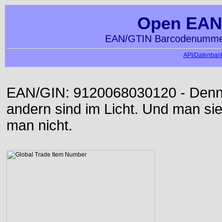
Open EAN
EAN/GTIN Barcodenummer
API/Datenbank
EAN/GIN: 9120068030120 - Denn d
andern sind im Licht. Und man sieh
man nicht.