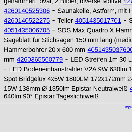
gehämmert, oval, 2 Bilder, diverse Motive
42
-
4260140525306
Saunakelle, Astform, mit
-
-
4260140522275
Teller
4051435017701
S
-
4051435006705
SDS Max Quadro X Hamm
Sägeblatt für Stichsägen 150 mm lang (medi
Hammerbohrer 20 x 600 mm
405143503760
-
mm
4260365560779
LED Streifen 1m 30 L
-
LED Bodeneinbaustrahler V2A 9W 630lm
Spot Bridgelux 4x5W 1800LM 172x172mm 24
15W 138mm Ø 1350lm Epistar Neutralweiß
640lm 90° Epistar Tageslichtweiß
Imp