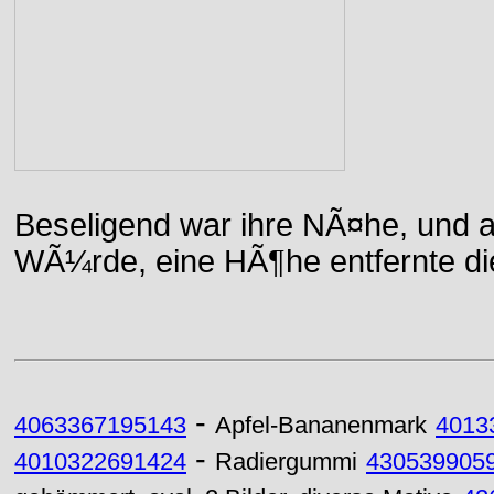
Beseligend war ihre NÃ¤he, und a
WÃ¼rde, eine HÃ¶he entfernte die 
-
4063367195143
Apfel-Bananenmark
4013
-
4010322691424
Radiergummi
430539905