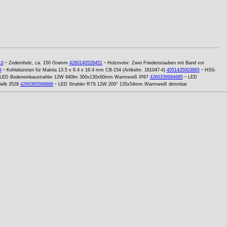
-
-
10
Zedernholz, ca. 150 Gramm
4260140528451
Holzmotiv: Zwei Friedenstauben mit Band vor
-
-
9
Kohlebürsten für Makita 13.5 x 6.4 x 16.4 mm CB-154 (Artikelnr. 181047-4)
4051435003865
HSS-
-
LED Bodeneinbaustrahler 12W 840lm 300x130x60mm Warmweiß IP67
4260339994685
LED
-
Gelb 3528
4260365569666
LED Strahler R7S 12W 200° 135x54mm Warmweiß dimmbar