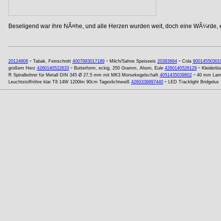
Beseligend war ihre NÃ¤he, und alle Herzen wurden weit, doch eine WÃ¼rde, ei
-
-
-
20124908
Tabak, Feinschnitt
4007993017189
Milch/Sahne Speiseeis
20383664
Cola
90014550301
-
-
großem Herz
4260140522633
Butterform, eckig, 250 Gramm, Ahorn, Eule
4260140526129
Kleiderbü
-
R Spiralbohrer für Metall DIN 345 Ø 27,5 mm mit MK3 Morsekegelschaft
4051435039802
40 mm Lame
-
Leuchtstoffröhre klar T8 14W 1200lm 90cm Tageslichtweiß
4260339997440
LED Tracklight Bridgel