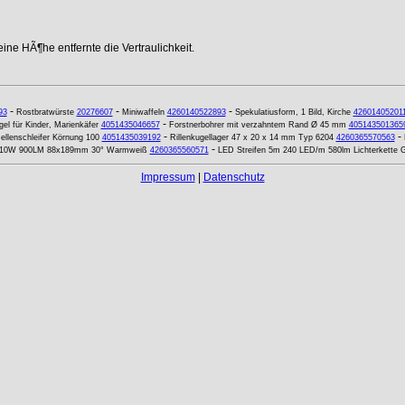
ne HÃ¶he entfernte die Vertraulichkeit.
-
-
-
93
Rostbratwürste
20276607
Miniwaffeln
4260140522893
Spekulatiusform, 1 Bild, Kirche
42601405201
-
gel für Kinder, Marienkäfer
4051435046657
Forstnerbohrer mit verzahntem Rand Ø 45 mm
405143501365
-
-
llenschleifer Körnung 100
4051435039192
Rillenkugellager 47 x 20 x 14 mm Typ 6204
4260365570563
-
ux 10W 900LM 88x189mm 30° Warmweiß
4260365560571
LED Streifen 5m 240 LED/m 580lm Lichterkette 
Impressum
|
Datenschutz