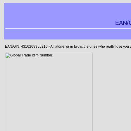
EAN/G
EAN/GIN: 4316268355216 - All alone, or in two's, the ones who really love you