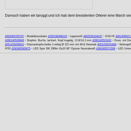
Darnach haben wir taroggt und ich hab dem bresidenten Orterer eine March si
-
-
-
4002000705707
Modelleisenbahn
4250338488216
Lippenstift
4902030194437
DVD+R
4061458021
-
-
4260140526846
Stopfen, Buche, lackiert, Kopf kugelig, 13,8/14,2 mm
4260140523432
Dose, mit Dec
-
-
4051435058810
Diamanttopfscheibe 1-reihig Ø 115 mm mit M14 Gewinde
4051435031684
Seitengri
-
-
IP20
4260365565675
LED Spot 3W 290lm Gu10 60° Epistar Neutralweiß
4260365571508
LED Unte