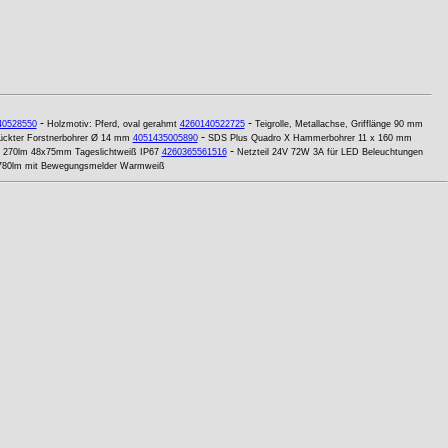
-
-
40528550
Holzmotiv: Pferd, oval gerahmt
4260140522725
Teigrolle, Metallachse, Grifflänge 90 mm
-
ckter Forstnerbohrer Ø 14 mm
4051435005890
SDS Plus Quadro X Hammerbohrer 11 x 160 mm
-
 270lm 48x75mm Tageslichtweiß IP67
4260365561516
Netzteil 24V 72W 3A für LED Beleuchtungen
780lm mit Bewegungsmelder Warmweiß