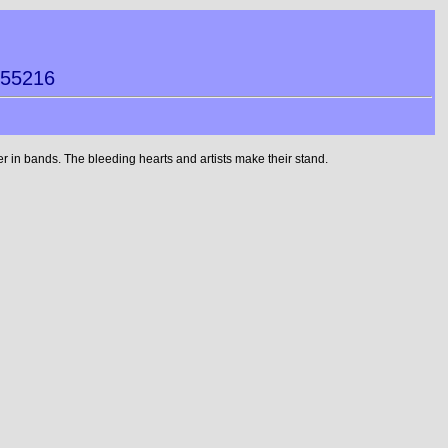
355216
 in bands. The bleeding hearts and artists make their stand.