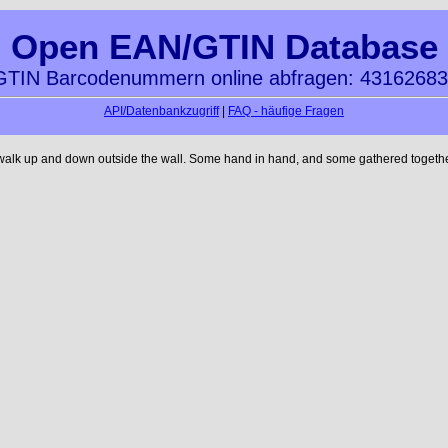
Open EAN/GTIN Database
TIN Barcodenummern online abfragen: 4316268
API/Datenbankzugriff
|
FAQ - häufige Fragen
 walk up and down outside the wall. Some hand in hand, and some gathered together