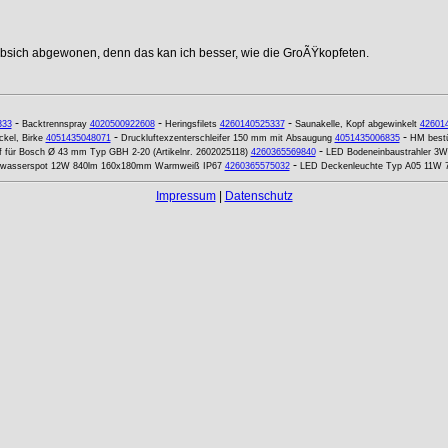
ebsich abgewonen, denn das kan ich besser, wie die GroÃŸkopfeten.
-
-
-
333
Backtrennspray
4020500922608
Heringsfilets
4260140525337
Saunakelle, Kopf abgewinkelt
42601
-
-
kel, Birke
4051435048071
Druckluftexzenterschleifer 150 mm mit Absaugung
4051435006835
HM bestü
-
ff für Bosch Ø 43 mm Typ GBH 2-20 (Artikelnr. 2602025118)
4260365569840
LED Bodeneinbaustrahler 3W
-
rwasserspot 12W 840lm 160x180mm Warmweiß IP67
4260365575032
LED Deckenleuchte Typ A05 11W 
Impressum
|
Datenschutz