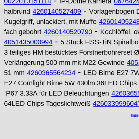
-
0022010151114
IP-Dome Kamera
067642
-
halbrund
4260140527409
Vorlagenbogen D
Kugelgriff, unlackiert, mit Muffe
4260140524
-
fach gebohrt
4260140520790
Kochlöffel, o
-
4051435000994
5 Stück HSS-TiN Spiralbo
3 teiliges HM bestücktes Forstnerbohrerset 
Verlängerung 500 mm mit M22 Gewinde
405
-
51 mm
4260365564234
LED Birne E27 7W
E27 Cornlight Birne 5W 430lm 36LED Chips 
IP67 3.33A für LED Beleuchtungen
4260365
64LED Chips Tageslichtweiß
426033999604
Imp