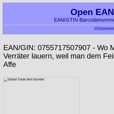
Open EAN
EAN/GTIN Barcodenummer
API/Datenbank
EAN/GIN: 0755717507907 - Wo Me
Verräter lauern, weil man dem Fei
Affe