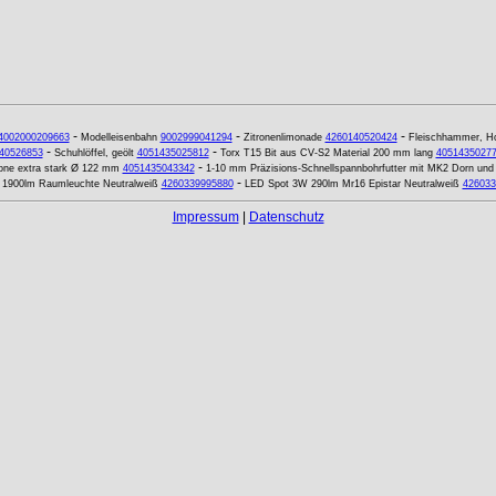
-
-
-
4002000209663
Modelleisenbahn
9002999041294
Zitronenlimonade
4260140520424
Fleischhammer, Ho
-
-
40526853
Schuhlöffel, geölt
4051435025812
Torx T15 Bit aus CV-S2 Material 200 mm lang
4051435027
-
one extra stark Ø 122 mm
4051435043342
1-10 mm Präzisions-Schnellspannbohrfutter mit MK2 Dorn und 
-
1900lm Raumleuchte Neutralweiß
4260339995880
LED Spot 3W 290lm Mr16 Epistar Neutralweiß
426033
Impressum
|
Datenschutz