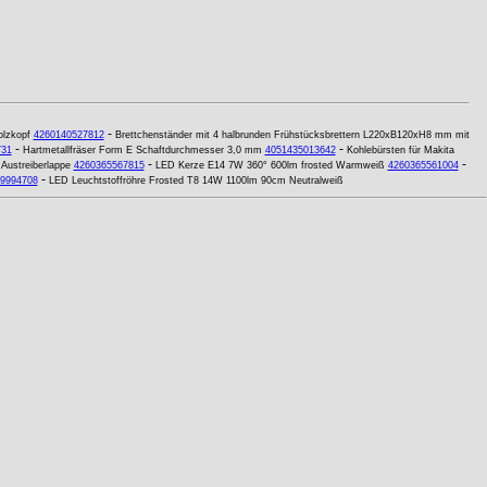
-
lzkopf
4260140527812
Brettchenständer mit 4 halbrunden Frühstücksbrettern L220xB120xH8 mm mit
-
-
731
Hartmetallfräser Form E Schaftdurchmesser 3,0 mm
4051435013642
Kohlebürsten für Makita
-
-
Austreiberlappe
4260365567815
LED Kerze E14 7W 360° 600lm frosted Warmweiß
4260365561004
-
9994708
LED Leuchtstoffröhre Frosted T8 14W 1100lm 90cm Neutralweiß