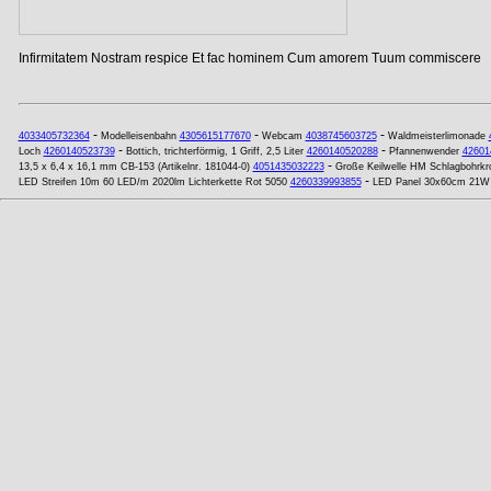
Infirmitatem Nostram respice Et fac hominem Cum amorem Tuum commiscere
-
-
-
4033405732364
Modelleisenbahn
4305615177670
Webcam
4038745603725
Waldmeisterlimonade
-
-
Loch
4260140523739
Bottich, trichterförmig, 1 Griff, 2,5 Liter
4260140520288
Pfannenwender
42601
-
13,5 x 6,4 x 16,1 mm CB-153 (Artikelnr. 181044-0)
4051435032223
Große Keilwelle HM Schlagbohrkr
-
LED Streifen 10m 60 LED/m 2020lm Lichterkette Rot 5050
4260339993855
LED Panel 30x60cm 21W 