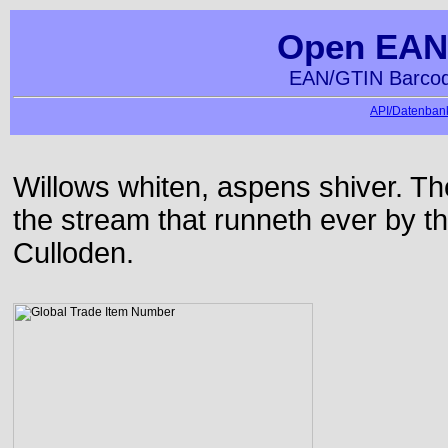
Open EAN
EAN/GTIN Barcod
API/Datenbank
Willows whiten, aspens shiver. T
the stream that runneth ever by the
Culloden.