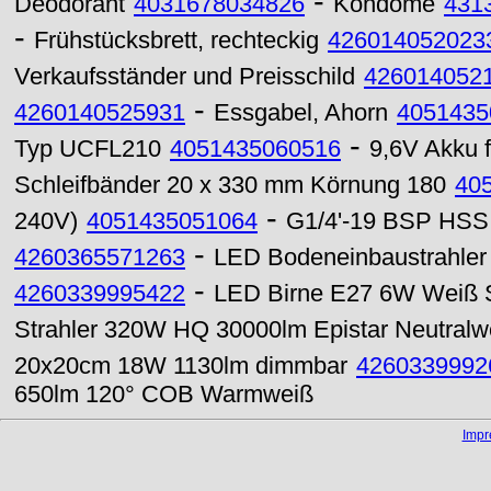
-
Deodorant
4031678034826
Kondome
431
-
Frühstücksbrett, rechteckig
426014052023
Verkaufsständer und Preisschild
426014052
-
4260140525931
Essgabel, Ahorn
4051435
-
Typ UCFL210
4051435060516
9,6V Akku 
Schleifbänder 20 x 330 mm Körnung 180
40
-
240V)
4051435051064
G1/4'-19 BSP HSS 
-
4260365571263
LED Bodeneinbaustrahle
-
4260339995422
LED Birne E27 6W Weiß
Strahler 320W HQ 30000lm Epistar Neutralw
20x20cm 18W 1130lm dimmbar
4260339992
650lm 120° COB Warmweiß
Imp