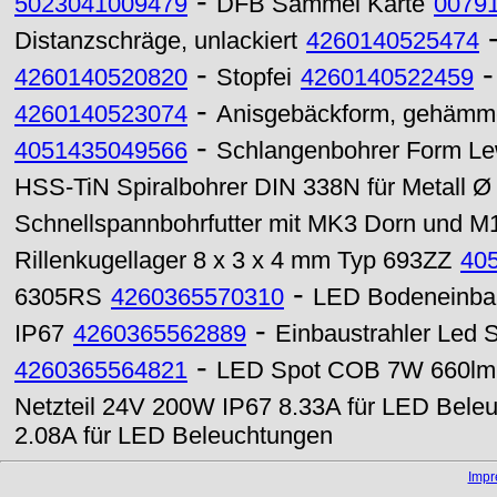
-
5023041009479
DFB Sammel Karte
0079
Distanzschräge, unlackiert
4260140525474
-
4260140520820
Stopfei
4260140522459
-
4260140523074
Anisgebäckform, gehämmer
-
4051435049566
Schlangenbohrer Form Lew
HSS-TiN Spiralbohrer DIN 338N für Metall 
Schnellspannbohrfutter mit MK3 Dorn und 
Rillenkugellager 8 x 3 x 4 mm Typ 693ZZ
40
-
6305RS
4260365570310
LED Bodeneinbau
-
IP67
4260365562889
Einbaustrahler Led
-
4260365564821
LED Spot COB 7W 660lm G
Netzteil 24V 200W IP67 8.33A für LED Bele
2.08A für LED Beleuchtungen
Imp