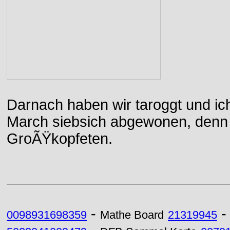
Darnach haben wir taroggt und ic
March siebsich abgewonen, denn d
GroÃŸkopfeten.
-
0098931698359
Mathe Board
21319945