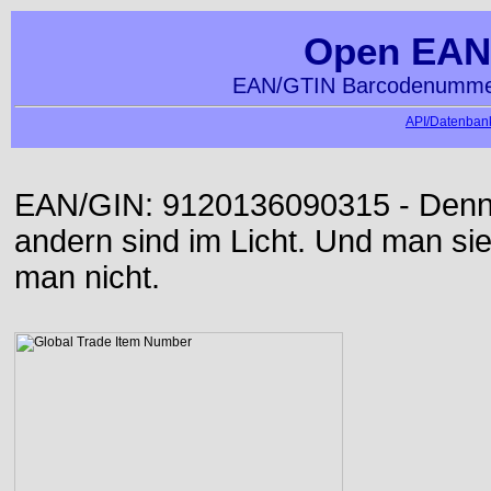
Open EAN
EAN/GTIN Barcodenummer
API/Datenbank
EAN/GIN: 9120136090315 - Denn d
andern sind im Licht. Und man sieh
man nicht.