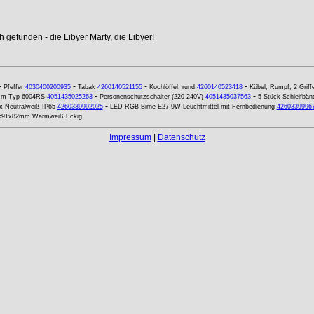
 gefunden - die Libyer Marty, die Libyer!
-
-
-
-
Pfeffer
4030400200935
Tabak
4260140521155
Kochlöffel, rund
4260140523418
Kübel, Rumpf, 2 Griff
-
-
2 mm Typ 6004RS
4051435025263
Personenschutzschalter (220-240V)
4051435037563
5 Stück Schleifbä
-
ux Neutralweiß IP65
4260339992025
LED RGB Birne E27 9W Leuchtmittel mit Fernbedienung
4260339996
1x91x82mm Warmweiß Eckig
Impressum
|
Datenschutz