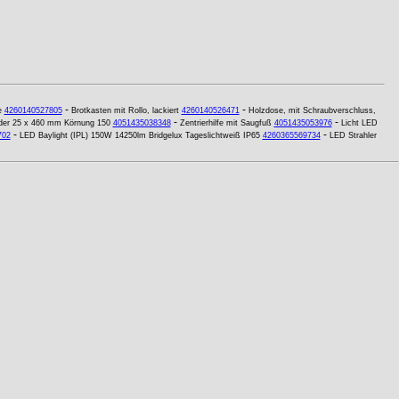
-
-
e
4260140527805
Brotkasten mit Rollo, lackiert
4260140526471
Holzdose, mit Schraubverschluss,
-
-
nder 25 x 460 mm Körnung 150
4051435038348
Zentrierhilfe mit Saugfuß
4051435053976
Licht LED
-
-
702
LED Baylight (IPL) 150W 14250lm Bridgelux Tageslichtweiß IP65
4260365569734
LED Strahler