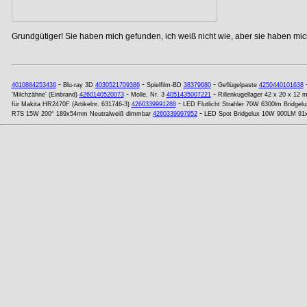
Grundgütiger! Sie haben mich gefunden, ich weiß nicht wie, aber sie haben mich
-
-
-
4010884253436
Blu-ray 3D
4030521709386
Spielfilm-BD
38379680
Geflügelpaste
4250440101638
-
-
'Milchzähne' (Einbrand)
4260140520073
Molle, Nr. 3
4051435007221
Rillenkugellager 42 x 20 x 1
-
für Makita HR2470F (Artikelnr. 631746-3)
4260339991288
LED Flutlicht Strahler 70W 6300lm Bridgel
-
R7S 15W 200° 189x54mm Neutralweiß dimmbar
4260339997952
LED Spot Bridgelux 10W 900LM 9