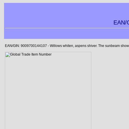
EAN/G
EAN/GIN: 9009700144107 - Willows whiten, aspens shiver. The sunbeam showers b