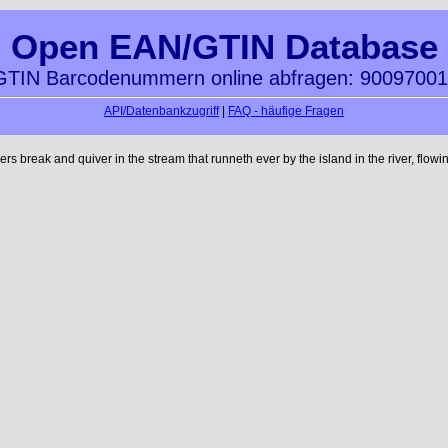
Open EAN/GTIN Database
TIN Barcodenummern online abfragen: 9009700
API/Datenbankzugriff
|
FAQ - häufige Fragen
reak and quiver in the stream that runneth ever by the island in the river, flowi