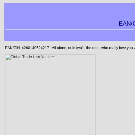
EAN/G
EAN/GIN: 4260140524217 - All alone, or in two's, the ones who really love you