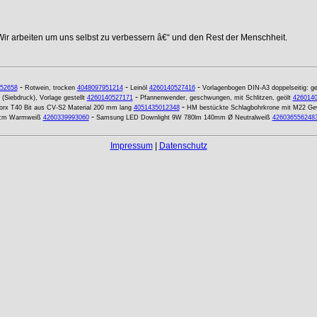
Wir arbeiten um uns selbst zu verbessern â€“ und den Rest der Menschheit.
-
-
-
52658
Rotwein, trocken
4048097951214
Leinöl
4260140527416
Vorlagenbogen DIN-A3 doppelseitig: ge
-
(Siebdruck), Vorlage gestellt
4260140527171
Pfannenwender, geschwungen, mit Schlitzen, geölt
426014
-
orx T40 Bit aus CV-S2 Material 200 mm lang
4051435012348
HM bestückte Schlagbohrkrone mit M22 G
-
90cm Warmweiß
4260339993060
Samsung LED Downlight 9W 780lm 140mm Ø Neutralweiß
426036556248
Impressum
|
Datenschutz