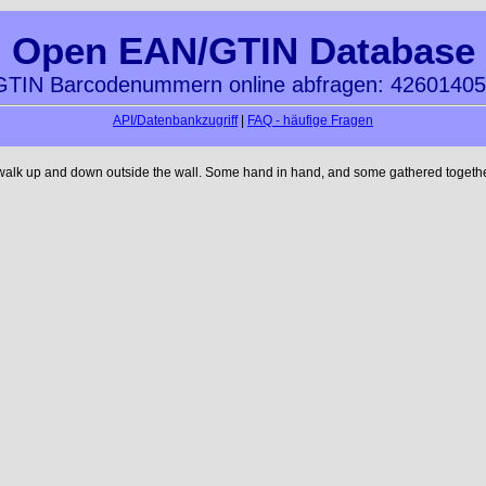
Open EAN/GTIN Database
TIN Barcodenummern online abfragen: 4260140
API/Datenbankzugriff
|
FAQ - häufige Fragen
 walk up and down outside the wall. Some hand in hand, and some gathered together