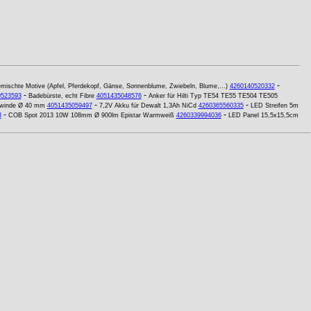
-
mischte Motive (Apfel, Pferdekopf, Gänse, Sonnenblume, Zwiebeln, Blume,...)
4260140520332
-
-
0523593
Badebürste, echt Fibre
4051435048576
Anker für Hilti Typ TE54 TE55 TE504 TE505
-
-
ewinde Ø 40 mm
4051435059497
7,2V Akku für Dewalt 1,3Ah NiCd
4260365560335
LED Streifen 5m
-
-
3
COB Spot 2013 10W 108mm Ø 900lm Epistar Warmweiß
4260339994036
LED Panel 15,5x15,5cm