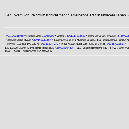
Der Erwerb von Reichtum ist nicht mehr die treibende Kraft in unserem Leben. 
-
-
-
4002450331938
Pfeifentabak
20086190
Joghurt
4001217003750
Mineralwasser, medium
84370028
-
Pfannenwender-Gabel
4260140525375
Baderegeltafel, mit Holzeinfassung, Buchensperrholz, bedruckt 
-
-
(Artikelnr. 203262-100-120V)
4051435034272
HSS Fräser (DIN 327) rund Ø 6 mm
4051435025867
T
-
120 LED/m 280lm Lichterkette Blau 3528
4260339994425
LED Leuchtstoffröhre klar T5 8W 700lm 
15W 1350lm Raumleuchte Neutralweiß