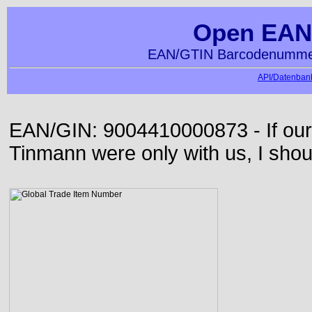
Open EAN
EAN/GTIN Barcodenummer
API/Datenbank
EAN/GIN: 9004410000873 - If our
Tinmann were only with us, I shou