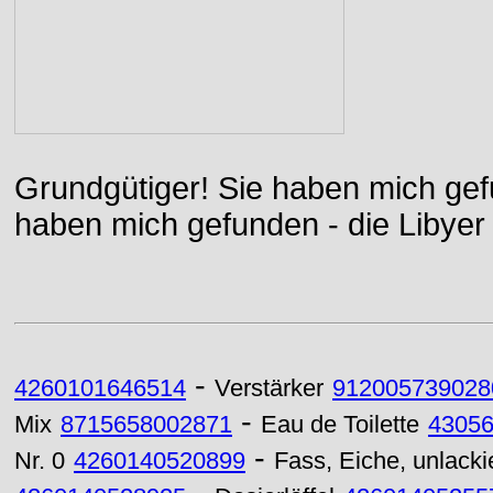
Grundgütiger! Sie haben mich gefu
haben mich gefunden - die Libyer 
-
4260101646514
Verstärker
912005739028
-
Mix
8715658002871
Eau de Toilette
4305
-
Nr. 0
4260140520899
Fass, Eiche, unlackie