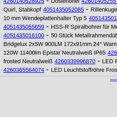
-
4260140528925
Dosierlöffel
42601405255
-
Quirl, Stabkopf
4051435052085
Rillenkug
10 mm Wendeplattenhalter Typ 5
405143501
-
4051435055659
HSS-R Spiralbohrer für M
-
4051435016100
50 Stück Metallrahmendü
Bridgelux 2x5W 900LM 172x91mm 24° Warm
120W 11400lm Epistar Neutralweiß IP65
426
-
frosted Neutralweiß
4260339996870
LED F
-
4260365564074
LED Leuchtstoffröhre Fr
Imp