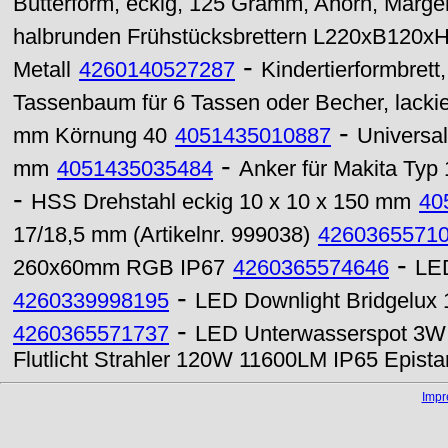
Butterform, eckig, 125 Gramm, Ahorn, Marger
halbrunden Frühstücksbrettern L220xB120x
-
Metall
4260140527287
Kindertierformbrett
Tassenbaum für 6 Tassen oder Becher, lackie
-
mm Körnung 40
4051435010887
Universa
-
mm
4051435035484
Anker für Makita Typ 
-
HSS Drehstahl eckig 10 x 10 x 150 mm
40
17/18,5 mm (Artikelnr. 999038)
4260365571
-
260x60mm RGB IP67
4260365574646
LE
-
4260339998195
LED Downlight Bridgelux
-
4260365571737
LED Unterwasserspot 3
Flutlicht Strahler 120W 11600LM IP65 Epist
Imp