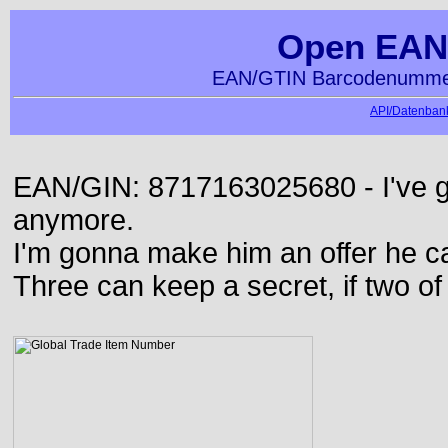
Open EAN
EAN/GTIN Barcodenummer
API/Datenbank
EAN/GIN: 8717163025680 - I've go
anymore.
I'm gonna make him an offer he ca
Three can keep a secret, if two o