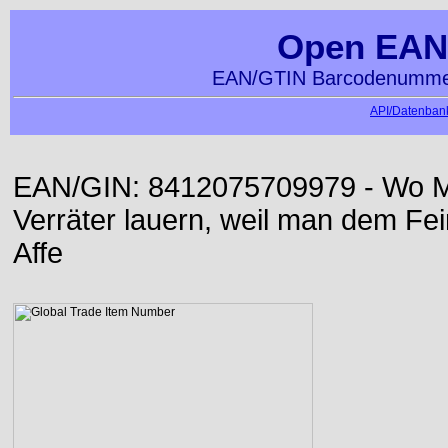
Open EAN
EAN/GTIN Barcodenummer
API/Datenbank
EAN/GIN: 8412075709979 - Wo Me
Verräter lauern, weil man dem Fei
Affe