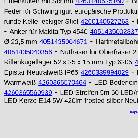
-
Entenküken mit Schirm
4260140525160
Bü
Feder für Schwingfigur, europäische Produkt
-
runde Kelle, eckiger Stiel
4260140527263
-
Anker für Makita Typ 4540
4051435002837
-
Ø 23,5 mm
4051435004671
Hartmetallboh
-
4051435040358
Nutfräser für Oberfräser
Rillenkugellager 52 x 25 x 15 mm Typ 6205
-
Epistar Neutralweiß IP65
4260339994029
-
Warmweiß
4260365570464
LED Bodenein
-
4260365560939
LED Streifen 5m 60 LED/m
LED Kerze E14 5W 420lm frosted silber Neut
Imp