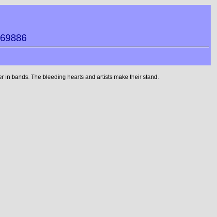
069886
 in bands. The bleeding hearts and artists make their stand.