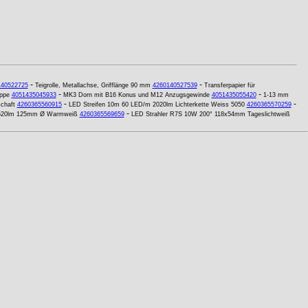
-
-
140522725
Teigrolle, Metallachse, Grifflänge 90 mm
4260140527539
Transferpapier für
-
-
appe
4051435045933
MK3 Dorn mit B16 Konus und M12 Anzugsgewinde
4051435055420
1-13 mm
-
-
chaft
4260365560915
LED Streifen 10m 60 LED/m 2020lm Lichterkette Weiss 5050
4260365570259
-
520lm 125mm Ø Warmweiß
4260365569659
LED Strahler R7S 10W 200° 118x54mm Tageslichtweiß