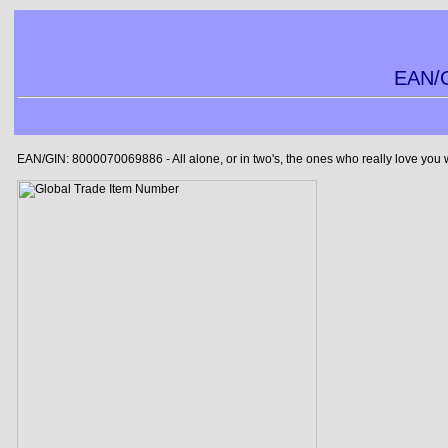
EAN/G
EAN/GIN: 8000070069886 - All alone, or in two's, the ones who really love you