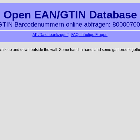
Open EAN/GTIN Database
TIN Barcodenummern online abfragen: 8000070
API/Datenbankzugriff
|
FAQ - häufige Fragen
 walk up and down outside the wall. Some hand in hand, and some gathered together