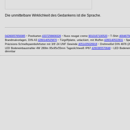
Die unmittelbare Wirklichkeit des Gedankens ist die Sprache.
-
-
-
04260057650085
Postkarten
4337256609326
Nuss nougat creme
9010167100520
T-Shirt
4004675
-
-
Brandmalvorlagen, DIN-A3
4260140525870
Türgriffplatte, unlackiert, mit Muffen
4260140522831
Spe
-
Präzisions-Schnellspannbohrfutter mit 3/8'-24 UNF Gewinde
4051435026918
Drehmeißel DIN 4976 (2
-
LED Bodeneinbaustrahler 4W 280lm 95x95x55mm Tageslichtweiß IP67
4260365570648
LED Bodenei
dimmbar