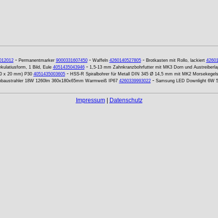
-
-
-
012012
Permanentmarker
9000331607450
Waffeln
4260140527805
Brotkasten mit Rollo, lackiert
4260
-
kulatiusform, 1 Bild, Eule
4051435043946
1,5-13 mm Zahnkranzbohrfutter mit MK3 Dorn und Austreiberl
-
0 x 20 mm) P30
4051435003605
HSS-R Spiralbohrer für Metall DIN 345 Ø 14,5 mm mit MK2 Morsekegels
-
nbaustrahler 18W 1260lm 360x180x65mm Warmweiß IP67
4260339993022
Samsung LED Downlight 6W 
Impressum
|
Datenschutz