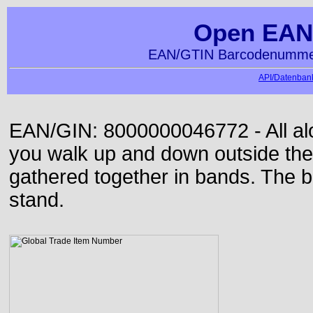
Open EAN
EAN/GTIN Barcodenummer
API/Datenbank
EAN/GIN: 8000000046772 - All alon
you walk up and down outside th
gathered together in bands. The b
stand.