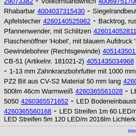
-
29073382
Vollkornsandwhich
4006975170
-
Rhabarbar
4004037315430
Siegelrandbeut
-
Apfelstecher
4260140525962
Backtrog, ru
Pfannenwender, mit Schlitzen
42601405281
Flaschenöffner 'Hobel', mit blauem Aufdruck '
Gewindebohrer (Rechtsgewinde)
405143501
CB-51 (Artikelnr. 181021-2)
4051435034968
-
1-13 mm Zahnkranzbohrfutter mit 1000 mm
PZ2 Bit aus CV-S2 Material 50 mm lang
426
-
500lm 46cm Warmweiß
4260365561028
L
-
5050
4260365571652
LED Bodeneinbaust
-
4260365560168
LED Streifen 1m 60 LED/m
LED Streifen 5m 120 LED/m 2016lm Lichter
Imp