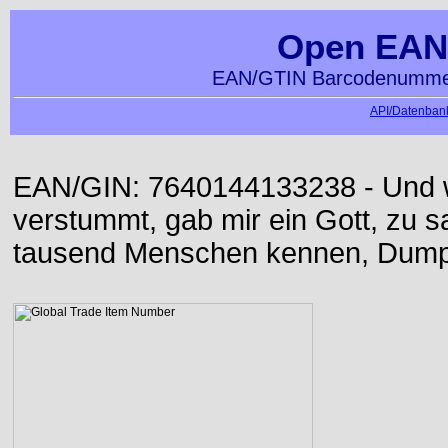
Open EAN
EAN/GTIN Barcodenummer
API/Datenbank
EAN/GIN: 7640144133238 - Und w
verstummt, gab mir ein Gott, zu sa
tausend Menschen kennen, Dumpf 