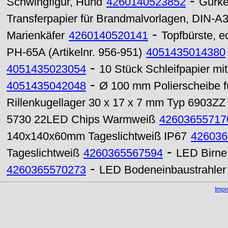
-
Schwingfigur, Hund
4260140523852
Gurken
Transferpapier für Brandmalvorlagen, DIN-A
-
Marienkäfer
4260140520141
Topfbürste, e
PH-65A (Artikelnr. 956-951)
4051435014380
-
4051435023054
10 Stück Schleifpapier mi
-
4051435042048
Ø 100 mm Polierscheibe f
Rillenkugellager 30 x 17 x 7 mm Typ 6903ZZ
5730 22LED Chips Warmweiß
42603655717
140x140x60mm Tageslichtweiß IP67
426036
-
Tageslichtweiß
4260365567594
LED Birne
-
4260365570273
LED Bodeneinbaustrahler
Imp