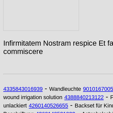
Infirmitatem Nostram respice E
commiscere
-
4335843016939
Wandleuchte
9010167005
-
wound irrigation solution
4388840213122
P
-
unlackiert
4260140526655
Backset für Kind