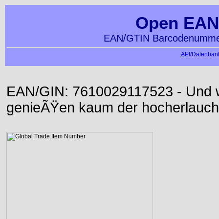
Open EAN
EAN/GTIN Barcodenummer
API/Datenbank
EAN/GIN: 7610029117523 - Und wi
genieÃŸen kaum der hocherlauch