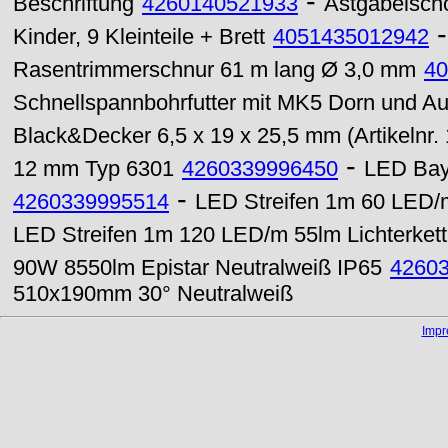
-
Beschriftung
4260140521933
Astgabelsch
Kinder, 9 Kleinteile + Brett
4051435012942
Rasentrimmerschnur 61 m lang Ø 3,0 mm
40
Schnellspannbohrfutter mit MK5 Dorn und Au
Black&Decker 6,5 x 19 x 25,5 mm (Artikelnr.
-
12 mm Typ 6301
4260339996450
LED Bayl
-
4260339995514
LED Streifen 1m 60 LED/
LED Streifen 1m 120 LED/m 55lm Lichterket
90W 8550lm Epistar Neutralweiß IP65
4260
510x190mm 30° Neutralweiß
Imp