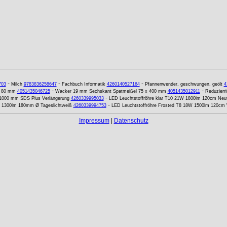
-
-
-
703
Milch
9783836258647
Fachbuch Informatik
4260140527164
Pfannenwender, geschwungen, geölt
4
-
-
ge 80 mm
4051435046725
Wacker 19 mm Sechskant Spatmeißel 75 x 400 mm
4051435012911
Reduzierr
-
 1000 mm SDS Plus Verlängerung
4260339995033
LED Leuchtstoffröhre klar T10 21W 1800lm 120cm Neut
-
 1300lm 180mm Ø Tageslichtweiß
4260339994753
LED Leuchtstoffröhre Frosted T8 18W 1500lm 120c
Impressum
|
Datenschutz