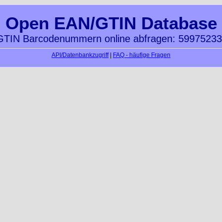
Open EAN/GTIN Database
TIN Barcodenummern online abfragen: 5997523
API/Datenbankzugriff
|
FAQ - häufige Fragen