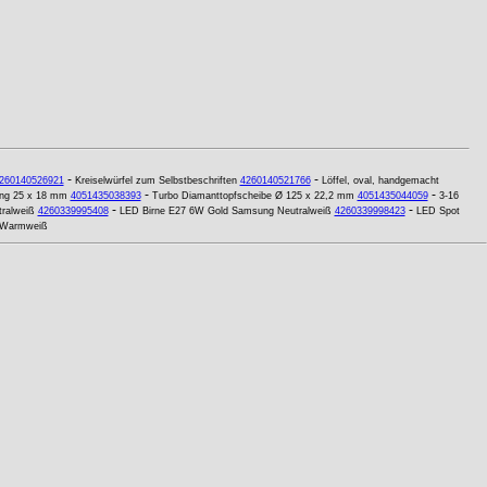
-
-
260140526921
Kreiselwürfel zum Selbstbeschriften
4260140521766
Löffel, oval, handgemacht
-
-
ing 25 x 18 mm
4051435038393
Turbo Diamanttopfscheibe Ø 125 x 22,2 mm
4051435044059
3-16
-
-
ralweiß
4260339995408
LED Birne E27 6W Gold Samsung Neutralweiß
4260339998423
LED Spot
m Warmweiß