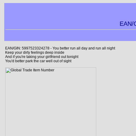
EAN/G
EAN/GIN: 5997523324278 - You better run all day and run all night
Keep your dirty feelings deep inside
And if you're taking your girlfriend out tonight
You'd better park the car well out of sight