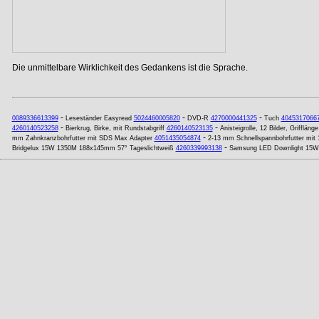
Die unmittelbare Wirklichkeit des Gedankens ist die Sprache.
-
-
-
0089336613399
Leseständer Easyread
5024460005820
DVD-R
4270000441325
Tuch
4045317066
-
-
4260140523258
Bierkrug, Birke, mit Rundstabgriff
4260140523135
Anisteigrolle, 12 Bilder, Grifflän
-
mm Zahnkranzbohrfutter mit SDS Max Adapter
4051435054874
2-13 mm Schnellspannbohrfutter mit
-
Bridgelux 15W 1350M 188x145mm 57° Tageslichtweiß
4260339993138
Samsung LED Downlight 15W