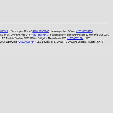
-
-
-
0523319
Bierhumpen 'Römer'
4260140524002
Massageroller, T-Form
4260140524453
-
SB 65SC (Artikelnr. 956-948)
4051435057141
Flanschlager Wellendurchmesser 12 mm Typ UCFL201
-
-
LED Flutlicht Strahler 60W 5200lm Bridgelux Neutralweiß IP65
4260365571874
LED
-
r 3014 Warmweiß
4260339996764
LED Baylight (IPL) 200W HQ 19000lm Bridgelux Tageslichtweiß