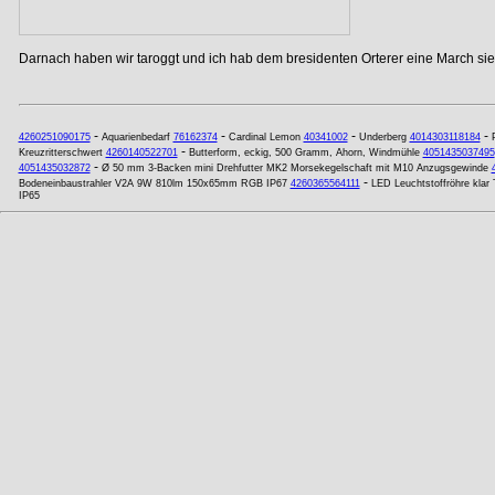
Darnach haben wir taroggt und ich hab dem bresidenten Orterer eine March si
-
-
-
-
4260251090175
Aquarienbedarf
76162374
Cardinal Lemon
40341002
Underberg
4014303118184
-
Kreuzritterschwert
4260140522701
Butterform, eckig, 500 Gramm, Ahorn, Windmühle
4051435037495
-
4051435032872
Ø 50 mm 3-Backen mini Drehfutter MK2 Morsekegelschaft mit M10 Anzugsgewinde
-
Bodeneinbaustrahler V2A 9W 810lm 150x65mm RGB IP67
4260365564111
LED Leuchtstoffröhre kla
IP65