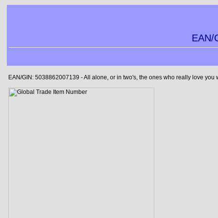
EAN/G
EAN/GIN: 5038862007139 - All alone, or in two's, the ones who really love you