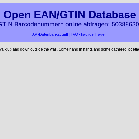
Open EAN/GTIN Database
TIN Barcodenummern online abfragen: 5038862
API/Datenbankzugriff
|
FAQ - häufige Fragen
 walk up and down outside the wall. Some hand in hand, and some gathered together