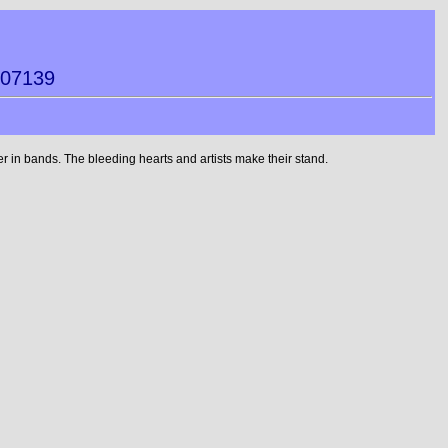
007139
 in bands. The bleeding hearts and artists make their stand.