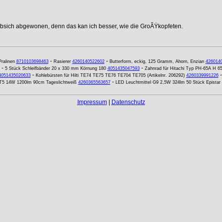
ebsich abgewonen, denn das kan ich besser, wie die GroÃŸkopfeten.
-
-
Pralinen
8710103698463
Rasierer
4260140522602
Butterform, eckig, 125 Gramm, Ahorn, Enzian
426014
-
-
5 Stück Schleifbänder 20 x 330 mm Körnung 180
4051435047593
Zahnrad für Hitachi Typ PH-65A H 65
-
4051435020633
Kohlebürsten für Hilti TE74 TE75 TE76 TE704 TE705 (Artikelnr. 206292)
4260339991226
-
r T5 14W 1200lm 90cm Tageslichtweiß
4260365563657
LED Leuchtmittel G9 2,5W 324lm 50 Stück Epista
Impressum
|
Datenschutz