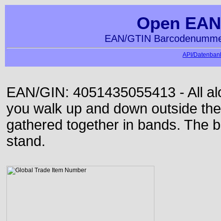
Open EAN
EAN/GTIN Barcodenummer
API/Datenbank
EAN/GIN: 4051435055413 - All alon
you walk up and down outside th
gathered together in bands. The b
stand.