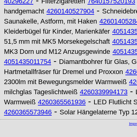
-
40296227
Filterzigaretten
7640157520193
-
handgemacht
4260140527904
Schneidebret
Saunakelle, Astform, mit Haken
4260140528
Kleiderbügel für Kinder, Marienkäfer
405143
51,5 mm mit MK5 Morsekegelschaft
405143
MK3 Dorn und M12 Anzugsgewinde
405143
-
4051435011754
Diamantbohrer für Glas, 
Hartmetallfräser für Dremel und Proxxon
426
2300lm mit Bewegungsmelder Warmweiß
42
-
milchglas Tageslichtweiß
4260339994173
-
Warmweiß
4260365561936
LED Flutlicht
-
4260365573946
Solar Hängelaterne Typ 
Imp