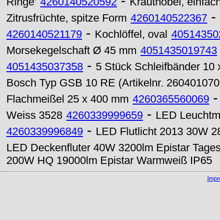
-
Ringe'
4260140520592
Krauthobel, einfac
-
Zitrusfrüchte, spitze Form
4260140522367
-
4260140521179
Kochlöffel, oval
40514350
Morsekegelschaft Ø 45 mm
4051435019743
-
4051435037358
5 Stück Schleifbänder 10
Bosch Typ GSB 10 RE (Artikelnr. 26040107
Flachmeißel 25 x 400 mm
4260365560069
-
Weiss 3528
4260339999659
LED Leuchtmi
-
4260339996849
LED Flutlicht 2013 30W 2
LED Deckenfluter 40W 3200lm Epistar Tages
200W HQ 19000lm Epistar Warmweiß IP65
Imp