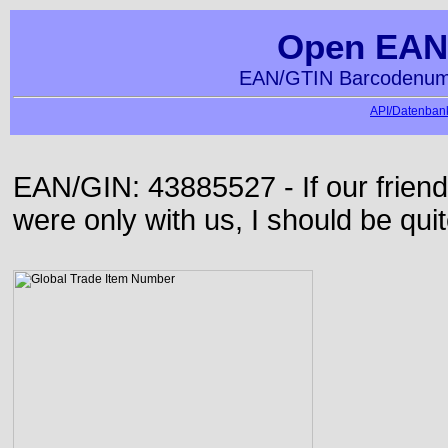
Open EAN
EAN/GTIN Barcodenumm
API/Datenbank
EAN/GIN: 43885527 - If our frie
were only with us, I should be qui