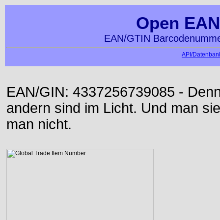
Open EAN
EAN/GTIN Barcodenummer
API/Datenbank
EAN/GIN: 4337256739085 - Denn d
andern sind im Licht. Und man sieh
man nicht.