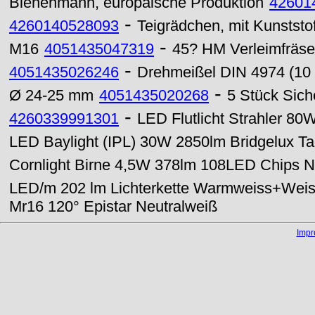
Bienenmann, europäische Produktion
42601
-
4260140528093
Teigrädchen, mit Kunststo
-
M16
4051435047319
45? HM Verleimfräse
-
4051435026246
Drehmeißel DIN 4974 (10
-
Ø 24-25 mm
4051435020268
5 Stück Sic
-
4260339991301
LED Flutlicht Strahler 8
LED Baylight (IPL) 30W 2850lm Bridgelux Ta
Cornlight Birne 4,5W 378lm 108LED Chips N
LED/m 202 lm Lichterkette Warmweiss+Wei
Mr16 120° Epistar Neutralweiß
Imp