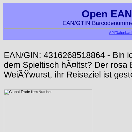
Open EAN
EAN/GTIN Barcodenummer
API/Datenbank
EAN/GIN: 4316268518864 - Bin ich
dem Spieltisch hÃ¤ltst? Der rosa E
WeiÃŸwurst, ihr Reiseziel ist gest