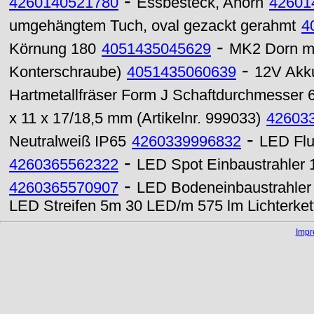
-
4260140521780
Essbesteck, Ahorn
42601
umgehängtem Tuch, oval gezackt gerahmt
4
-
Körnung 180
4051435045629
MK2 Dorn m
-
Konterschraube)
4051435060639
12V Akk
Hartmetallfräser Form J Schaftdurchmesser
x 11 x 17/18,5 mm (Artikelnr. 999033)
42603
-
Neutralweiß IP65
4260339996832
LED Flu
-
4260365562322
LED Spot Einbaustrahler
-
4260365570907
LED Bodeneinbaustrahle
LED Streifen 5m 30 LED/m 575 lm Lichterke
Imp