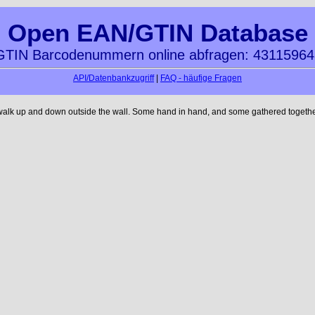
Open EAN/GTIN Database
TIN Barcodenummern online abfragen: 4311596
API/Datenbankzugriff
|
FAQ - häufige Fragen
 walk up and down outside the wall. Some hand in hand, and some gathered together