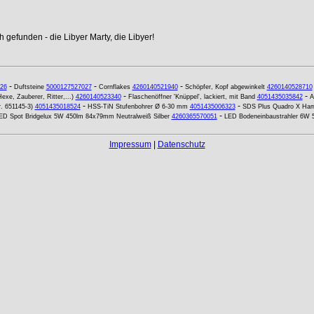
 gefunden - die Libyer Marty, die Libyer!
-
-
-
26
Duftsteine
5000127527027
Cornflakes
4260140521940
Schöpfer, Kopf abgewinkelt
4260140528710
-
-
xe, Zauberer, Ritter,...)
4260140523340
Flaschenöffner 'Knüppel', lackiert, mit Band
4051435035842
A
-
-
. 651145-3)
4051435018524
HSS-TiN Stufenbohrer Ø 6-30 mm
4051435006323
SDS Plus Quadro X Ham
-
ED Spot Bridgelux 5W 450lm 84x79mm Neutralweiß Silber
4260365570051
LED Bodeneinbaustrahler 6W 
Impressum
|
Datenschutz