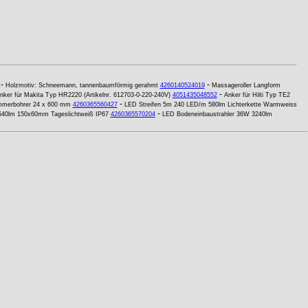
-
-
Holzmotiv: Schneemann, tannenbaumförmig gerahmt
4260140524019
Massageroller Langform
-
nker für Makita Typ HR2220 (Artikelnr. 612703-0-220-240V)
4051435048552
Anker für Hilti Typ TE2
-
merbohrer 24 x 600 mm
4260365560427
LED Streifen 5m 240 LED/m 580lm Lichterkette Warmweiss
-
540lm 150x60mm Tageslichtweiß IP67
4260365570204
LED Bodeneinbaustrahler 36W 3240lm