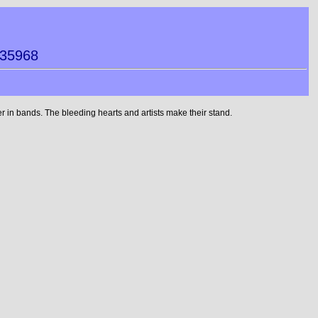
435968
 in bands. The bleeding hearts and artists make their stand.