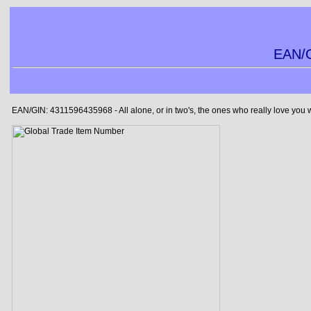
EAN/G
EAN/GIN: 4311596435968 - All alone, or in two's, the ones who really love you