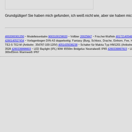
Grundgütiger! Sie haben mich gefunden, ich weiß nicht wie, aber sie haben mich
-
-
-
4002000301350
Modelleisenbahn
9003100159020
Vollbier
20025847
Frischei-Waffeln
40172140546
-
4260140527454
Vorlagenbogen DIN-A3 doppelseitig: Fantasy (Burg, Schloss, Drache, Einhorn, Fee, He
-
TE2-S TE2-M (Artikelnr. 354767-100-120V)
4051435036238
Schalter für Makita Typ HM1201 (Artikelnr
-
-
3528
4260339996603
LED Baylight (IPL) 90W 8550lm Bridgelux Neutralweiß IP65
4260339997815
L
300x65mm Warmweiß IP67