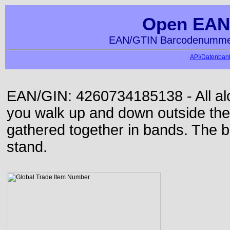
Open EAN
EAN/GTIN Barcodenummer
API/Datenbank
EAN/GIN: 4260734185138 - All alon
you walk up and down outside th
gathered together in bands. The b
stand.