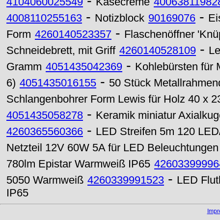
-
4104060025549
Käsecreme
40063811982
-
-
4008110255163
Notizblock
90169076
Ei
-
Form
4260140523357
Flaschenöffner 'Knüp
-
Schneidebrett, mit Griff
4260140528109
Le
-
Gramm
4051435042369
Kohlebürsten für 
-
6)
4051435016155
50 Stück Metallrahmen
Schlangenbohrer Form Lewis für Holz 40 x 
-
4051435058278
Keramik miniatur Axialku
-
4260365560366
LED Streifen 5m 120 LED/
Netzteil 12V 60W 5A für LED Beleuchtungen
780lm Epistar Warmweiß IP65
42603399996
-
5050 Warmweiß
4260339991523
LED Flut
IP65
Imp