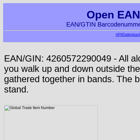
Open EAN
EAN/GTIN Barcodenummer
API/Datenbank
EAN/GIN: 4260572290049 - All alon
you walk up and down outside th
gathered together in bands. The b
stand.