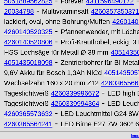
-
5051889562825
Forever
4311596490172
-
20034788
Multivitaminsaft
426035735037
lackiert, oval, ohne Bohrung/Muffen
4260140
-
4260140520325
Pfannenwender, mit Löch
-
4260140520806
Profi-Krauthobel, eckig, 
HSS Lochsäge für Metall Ø 38 mm
4051435
-
4051435018098
Zentrierbohrer für BI-Met
9,6V Akku für Bosch 1,3Ah NiCd
405143505
Wechselzahn 160 x 20 mm Z12
4260365566
-
Tageslichtweiß
4260339996672
LED high 
-
Tageslichtweiß
4260339994364
LED Leuch
-
4260365573632
LED Leuchtmittel G24 8
-
4260365564241
LED Birne E27 7W 360° 60
Imp