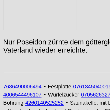
Nur Poseidon zürnte dem göttergle
Vaterland wieder erreichte.
-
7636490006494
Festplatte
076134504001
-
4006544496107
Würfelzucker
070562632
-
Bohrung
4260140525252
Saunakelle, mit L