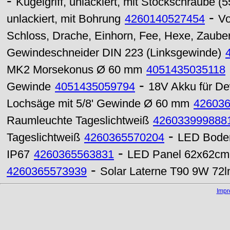
-
Kugelgriff, unlackiert, mit Stockschraube 
-
unlackiert, mit Bohrung
4260140527454
Vo
Schloss, Drache, Einhorn, Fee, Hexe, Zauberer
Gewindeschneider DIN 223 (Linksgewinde)
MK2 Morsekonus Ø 60 mm
4051435035118
-
Gewinde
4051435059794
18V Akku für De
Lochsäge mit 5/8' Gewinde Ø 60 mm
42603
Raumleuchte Tageslichtweiß
426033999888
-
Tageslichtweiß
4260365570204
LED Bode
-
IP67
4260365563831
LED Panel 62x62cm
-
4260365573939
Solar Laterne T90 9W 72l
Imp