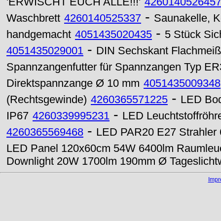
'ERWISCHT EUCH ALLE!!!'
426014052645
-
Waschbrett
4260140525337
Saunakelle, K
-
handgemacht
4051435020435
5 Stück Si
-
4051435029001
DIN Sechskant Flachmeiß
Spannzangenfutter für Spannzangen Typ ER
Direktspannzange Ø 10 mm
4051435009348
-
(Rechtsgewinde)
4260365571225
LED Bod
-
IP67
4260339995231
LED Leuchtstoffröh
-
4260365569468
LED PAR20 E27 Strahler 
LED Panel 120x60cm 54W 6400lm Raumleuch
Downlight 20W 1700lm 190mm Ø Tageslicht
Imp