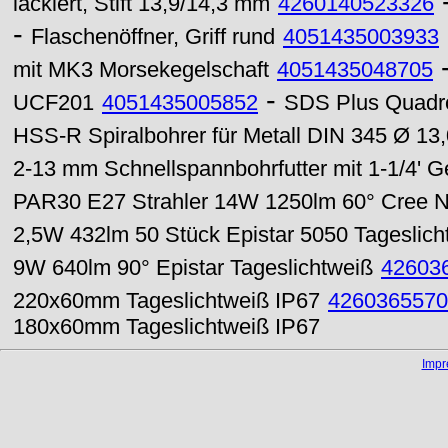
lackiert, Stift 13,9/14,3 mm
4260140523326
-
Flaschenöffner, Griff rund
4051435003933
mit MK3 Morsekegelschaft
4051435048705
-
UCF201
4051435005852
SDS Plus Quadr
HSS-R Spiralbohrer für Metall DIN 345 Ø 1
2-13 mm Schnellspannbohrfutter mit 1-1/4' G
PAR30 E27 Strahler 14W 1250lm 60° Cree N
2,5W 432lm 50 Stück Epistar 5050 Tageslich
9W 640lm 90° Epistar Tageslichtweiß
42603
220x60mm Tageslichtweiß IP67
4260365570
180x60mm Tageslichtweiß IP67
Imp