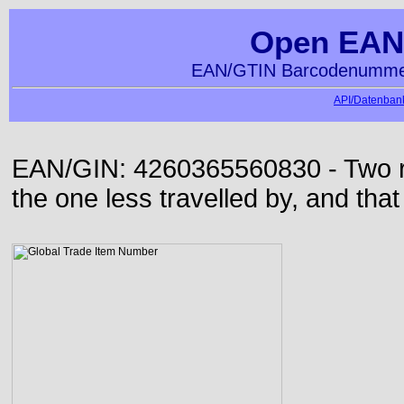
Open EAN
EAN/GTIN Barcodenummer
API/Datenbank
EAN/GIN: 4260365560830 - Two roa
the one less travelled by, and that