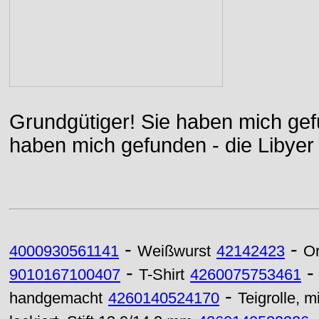
Grundgütiger! Sie haben mich gefu
haben mich gefunden - die Libyer 
-
-
4000930561141
Weißwurst
42142423
O
-
9010167100407
T-Shirt
4260075753461
-
handgemacht
4260140524170
Teigrolle, 