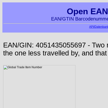
Open EAN
EAN/GTIN Barcodenummer
API/Datenbank
EAN/GIN: 4051435055697 - Two roa
the one less travelled by, and that