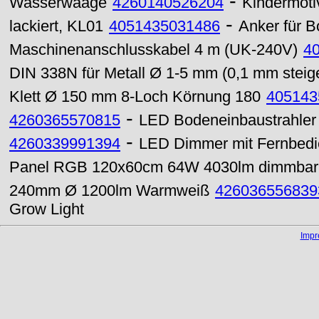
-
Wasserwaage
4260140526204
Kindermoti
-
lackiert, KL01
4051435031486
Anker für 
Maschinenanschlusskabel 4 m (UK-240V)
4
DIN 338N für Metall Ø 1-5 mm (0,1 mm steig
Klett Ø 150 mm 8-Loch Körnung 180
405143
-
4260365570815
LED Bodeneinbaustrahler
-
4260339991394
LED Dimmer mit Fernbedi
Panel RGB 120x60cm 64W 4030lm dimmbar
240mm Ø 1200lm Warmweiß
426036556839
Grow Light
Imp