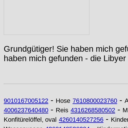
Grundgütiger! Sie haben mich gefu
haben mich gefunden - die Libyer 
-
-
9010167005122
Hose
7610800023760
A
-
-
4006237640480
Reis
4316268580502
M
-
Konfitürelöffel, oval
4260140527256
Kinder