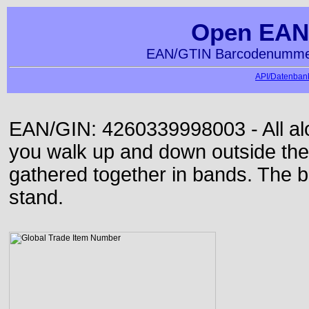
Open EAN
EAN/GTIN Barcodenummer
API/Datenbank
EAN/GIN: 4260339998003 - All alon
you walk up and down outside th
gathered together in bands. The b
stand.