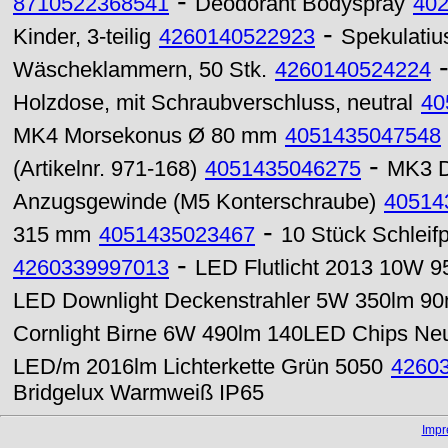
-
8710522368541
Deodorant Bodyspray
40
-
Kinder, 3-teilig
4260140522923
Spekulatiu
Wäscheklammern, 50 Stk.
4260140524224
Holzdose, mit Schraubverschluss, neutral
40
MK4 Morsekonus Ø 80 mm
4051435047548
-
(Artikelnr. 971-168)
4051435046275
MK3 D
Anzugsgewinde (M5 Konterschraube)
40514
-
315 mm
4051435023467
10 Stück Schleif
-
4260339997013
LED Flutlicht 2013 10W 
LED Downlight Deckenstrahler 5W 350lm 9
Cornlight Birne 6W 490lm 140LED Chips Neu
LED/m 2016lm Lichterkette Grün 5050
4260
Bridgelux Warmweiß IP65
Imp