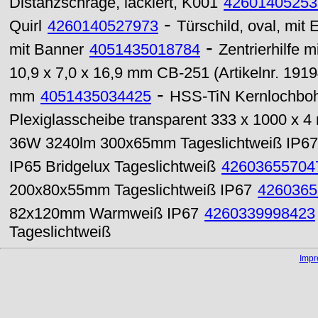
Distanzschräge, lackiert, K001
42601405253
-
Quirl
4260140527973
Türschild, oval, mit
-
mit Banner
4051435018784
Zentrierhilfe 
10,9 x 7,0 x 16,9 mm CB-251 (Artikelnr. 1919
-
mm
4051435034425
HSS-TiN Kernlochbo
Plexiglasscheibe transparent 333 x 1000 x 
36W 3240lm 300x65mm Tageslichtweiß IP67
IP65 Bridgelux Tageslichtweiß
42603655704
200x80x55mm Tageslichtweiß IP67
4260365
82x120mm Warmweiß IP67
4260339998423
Tageslichtweiß
Imp