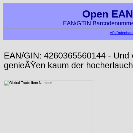
Open EAN
EAN/GTIN Barcodenummer
API/Datenbank
EAN/GIN: 4260365560144 - Und wi
genieÃŸen kaum der hocherlauch