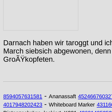
Darnach haben wir taroggt und ic
March siebsich abgewonen, denn d
GroÃŸkopfeten.
-
8594057631581
Ananassaft
45246676032
-
4017948202423
Whiteboard Marker
43116