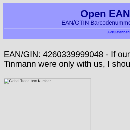
Open EAN
EAN/GTIN Barcodenummer
API/Datenbank
EAN/GIN: 4260339999048 - If our
Tinmann were only with us, I shou