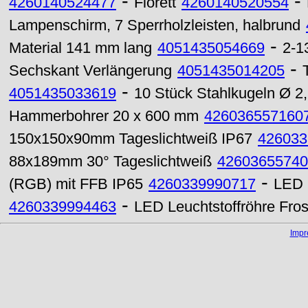
-
-
4260140524477
Florett
4260140520554
Lampenschirm, 7 Sperrholzleisten, halbrund
-
Material 141 mm lang
4051435054669
2-1
-
Sechskant Verlängerung
4051435014205
-
4051435033619
10 Stück Stahlkugeln Ø 
Hammerbohrer 20 x 600 mm
426036557160
150x150x90mm Tageslichtweiß IP67
426033
88x189mm 30° Tageslichtweiß
42603655740
-
(RGB) mit FFB IP65
4260339990717
LED F
-
4260339994463
LED Leuchtstoffröhre Fro
Imp