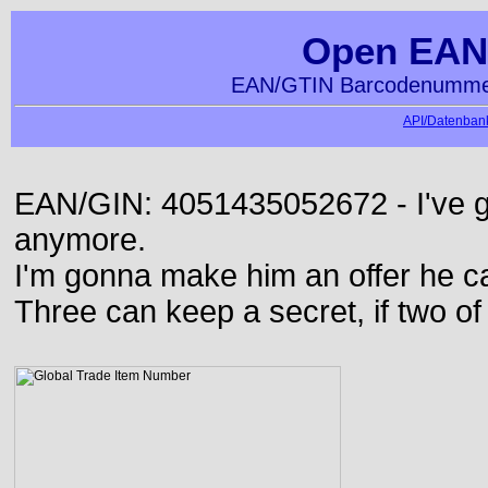
Open EAN
EAN/GTIN Barcodenummer
API/Datenbank
EAN/GIN: 4051435052672 - I've go
anymore.
I'm gonna make him an offer he ca
Three can keep a secret, if two o