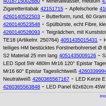
-
4018715002680
Mineralwasser, medium
4
-
Zigarettentabak
42151715
Apfelschorle
41
-
4260140522503
Butterform, rund, 60 Gra
-
4260140523548
Spülbürste, echt Fibre, kl
-
4260140528093
Teigrädchen, mit Kunststo
-
TE18 (Artikelnr. 250764)
4051435015431
teiliges HM bestücktes Forstnerbohrerset Ø 
-
S2 Material 25 mm lang
4051435009126
S
LED Spot 5W 480lm Mr16 120° Epistar Tages
Mr16 60° Epistar Tageslichtweiß
426033999
-
Neutralweiß
4260365567167
LED Kerze E1
-
4260365563848
LED Panel 62x62cm 45W 
Imp