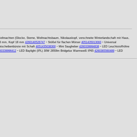
eihnachten (Glocke, Sterne, Weihnachtsbaum, Nikolauskopf, verschneite Winterlandschaft mit Haus,
-
-
4,3 mm, Kopf 18 mm
4260140526747
Stößel für flachen Mörser
4051435013093
Universal
-
-
scheibenbürste mit Schaft
4051435038300
Mini Saugheber
4260339994838
LED Leuchtstoffröhre
-
-
60339996412
LED Baylight (IPL) 30W 2850lm Bridgelux Warmweiß IP65
4260365560489
LED