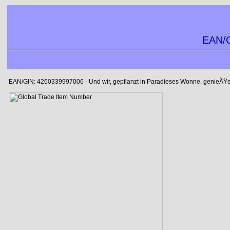
EAN/G
EAN/GIN: 4260339997006 - Und wir, gepflanzt in Paradieses Wonne, genieÃŸ