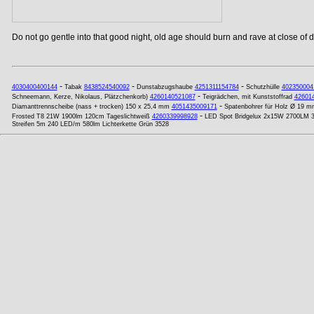
Do not go gentle into that good night, old age should burn and rave at close of da
-
-
-
4030400400144
Tabak
8438524540092
Dunstabzugshaube
4251311154784
Schutzhülle
402350004
-
Schneemann, Kerze, Nikolaus, Plätzchenkorb)
4260140521087
Teigrädchen, mit Kunststoffrad
42601
-
Diamanttrennscheibe (nass + trocken) 150 x 25,4 mm
4051435009171
Spatenbohrer für Holz Ø 19 m
-
Frosted T8 21W 1900lm 120cm Tageslichtweiß
4260339998928
LED Spot Bridgelux 2x15W 2700LM
Streifen 5m 240 LED/m 580lm Lichterkette Grün 3528