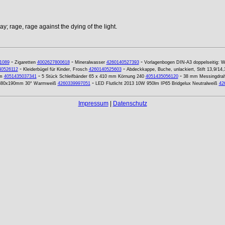
y; rage, rage against the dying of the light.
-
-
-
1089
Zigaretten
4002627800618
Mineralwasser
4260140527393
Vorlagenbogen DIN-A3 doppelseitig: W
-
-
40526112
Kleiderbügel für Kinder, Frosch
4260140525603
Abdeckkappe, Buche, unlackiert, Stift 13,9/1
-
-
m
4051435037341
5 Stück Schleifbänder 65 x 410 mm Körnung 240
4051435056120
38 mm Messingdraht
-
 380x190mm 30° Warmweiß
4260339997051
LED Flutlicht 2013 10W 950lm IP65 Bridgelux Neutralweiß
42
Impressum
|
Datenschutz