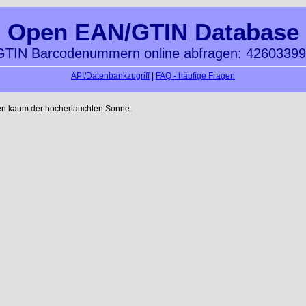
Open EAN/GTIN Database
TIN Barcodenummern online abfragen: 4260339
API/Datenbankzugriff
|
FAQ - häufige Fragen
en kaum der hocherlauchten Sonne.