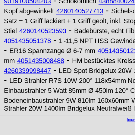
-
9019100504203
Schokomilch
4388840024
-
Kopf abgewinkelt
4260140527713
Sichels
Satz = 1 Griff lackiert + 1 Griff geölt, inkl. St
-
Stiel
4260140523593
Badebürste, echt Fib
-
4051435051378
1'-11,5 NPT HSS Gewinde
-
ER16 Spannzange Ø 6-7 mm
4051435012
-
mm
4051435008488
HM bestücktes Kreiss
-
4260339998447
LED Spot Bridgelux 20W 
-
LED Strahler R7S 10W 200° 118x54mm Ne
Einbaustrahler 5 Watt 85mm Ø 450lm 120°
Bodeneinbaustrahler 9W 810lm 160x60mm 
Strahler 20W 1400lm Bridgelux Neutralweiß 
Imp