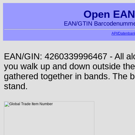
Open EAN
EAN/GTIN Barcodenummer
API/Datenbank
EAN/GIN: 4260339996467 - All alon
you walk up and down outside th
gathered together in bands. The b
stand.