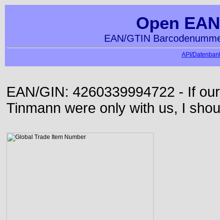
Open EAN
EAN/GTIN Barcodenummer
API/Datenbank
EAN/GIN: 4260339994722 - If our
Tinmann were only with us, I shou