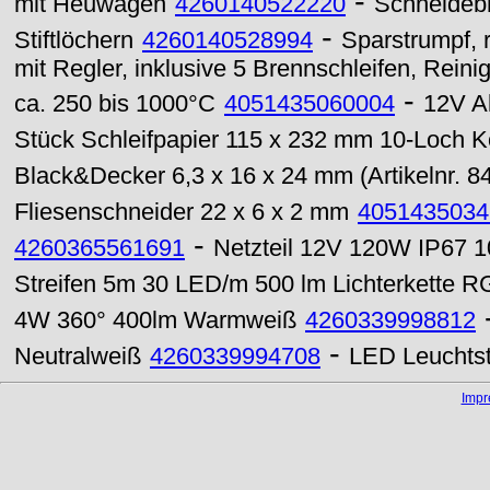
-
mit Heuwagen
4260140522220
Schneidebre
-
Stiftlöchern
4260140528994
Sparstrumpf, 
mit Regler, inklusive 5 Brennschleifen, Rein
-
ca. 250 bis 1000°C
4051435060004
12V A
Stück Schleifpapier 115 x 232 mm 10-Loch 
Black&Decker 6,3 x 16 x 24 mm (Artikelnr. 8
Fliesenschneider 22 x 6 x 2 mm
4051435034
-
4260365561691
Netzteil 12V 120W IP67 
Streifen 5m 30 LED/m 500 lm Lichterkette 
4W 360° 400lm Warmweiß
4260339998812
-
Neutralweiß
4260339994708
LED Leuchtst
Imp