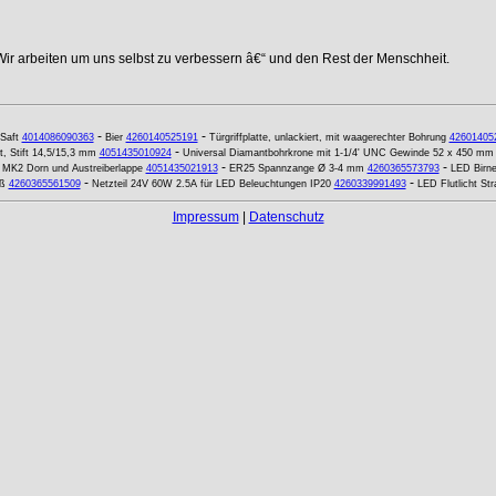
Wir arbeiten um uns selbst zu verbessern â€“ und den Rest der Menschheit.
-
-
Saft
4014086090363
Bier
4260140525191
Türgriffplatte, unlackiert, mit waagerechter Bohrung
42601405
-
, Stift 14,5/15,3 mm
4051435010924
Universal Diamantbohrkrone mit 1-1/4' UNC Gewinde 52 x 450 mm
-
-
t MK2 Dorn und Austreiberlappe
4051435021913
ER25 Spannzange Ø 3-4 mm
4260365573793
LED Birne
-
-
ß
4260365561509
Netzteil 24V 60W 2.5A für LED Beleuchtungen IP20
4260339991493
LED Flutlicht S
Impressum
|
Datenschutz