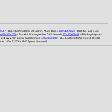
-
-
22367
Butterdurchstoßform, 30 Gramm, Ahorn, Blume
4260140525825
Bock für Fass 2 Liter
-
-
4051435047500
Druckluft Wartungseinheit G3/4' Gewinde
4051435058469
Rillenkugellager mit
-
 E14 3W 270lm Epistar Tageslichtweiß
4260339994760
LED Leuchtstoffröhre Frosted T8 18W
trahler 140W 13200LM IP65 Epistar Warmweiß