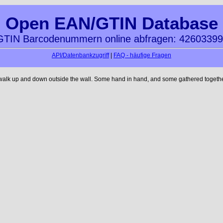
Open EAN/GTIN Database
TIN Barcodenummern online abfragen: 4260339
API/Datenbankzugriff
|
FAQ - häufige Fragen
 walk up and down outside the wall. Some hand in hand, and some gathered together