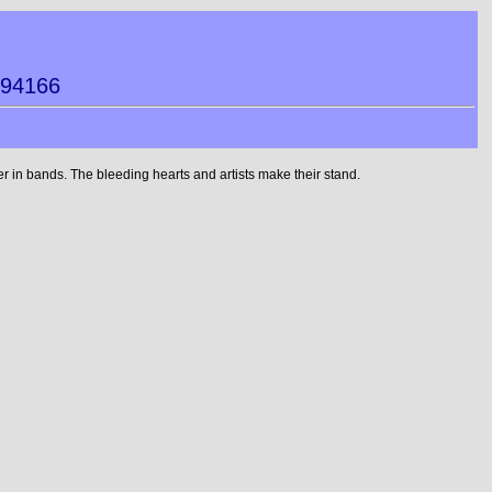
994166
 in bands. The bleeding hearts and artists make their stand.