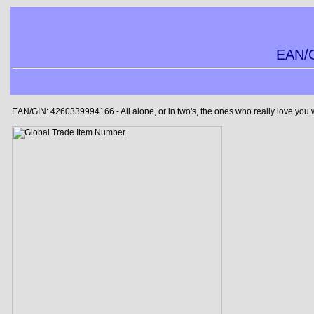
EAN/G
EAN/GIN: 4260339994166 - All alone, or in two's, the ones who really love you