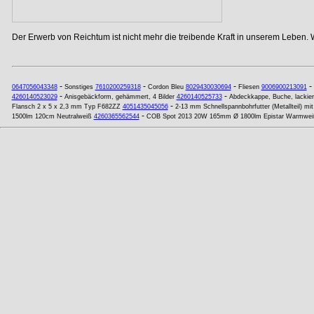
Der Erwerb von Reichtum ist nicht mehr die treibende Kraft in unserem Leben. 
-
-
-
-
0647056043348
Sonstiges
7610200259318
Cordon Bleu
8029430030694
Fliesen
9006900213091
-
-
4260140523029
Anisgebäckform, gehämmert, 4 Bilder
4260140525733
Abdeckkappe, Buche, lackiert
-
Flansch 2 x 5 x 2,3 mm Typ F682ZZ
4051435045056
2-13 mm Schnellspannbohrfutter (Metallteil) mi
-
1500lm 120cm Neutralweiß
4260365562544
COB Spot 2013 20W 165mm Ø 1800lm Epistar Warmwei