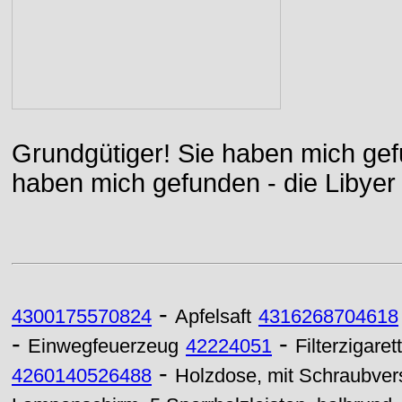
Grundgütiger! Sie haben mich gefu
haben mich gefunden - die Libyer 
-
4300175570824
Apfelsaft
4316268704618
-
-
Einwegfeuerzeug
42224051
Filterzigaret
-
4260140526488
Holzdose, mit Schraubvers