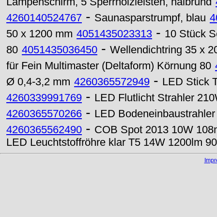
Lampenschirm, 5 Sperrholzleisten, halbrund
-
4260140524767
Saunasparstrumpf, blau
4
-
50 x 1200 mm
4051435023313
10 Stück S
-
80
4051435036450
Wellendichtring 35 x 
für Fein Multimaster (Deltaform) Körnung 80
-
Ø 0,4-3,2 mm
4260365572949
LED Stick 
-
4260339991769
LED Flutlicht Strahler 
-
4260365570266
LED Bodeneinbaustrahle
-
4260365562490
COB Spot 2013 10W 108m
LED Leuchtstoffröhre klar T5 14W 1200lm 9
Imp