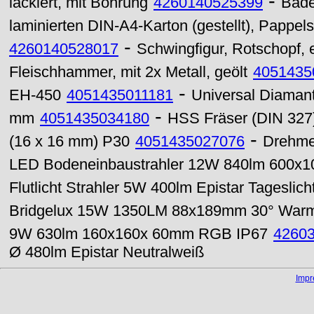
-
lackiert, mit Bohrung
4260140525399
Bade
laminierten DIN-A4-Karton (gestellt), Pappel
-
4260140528017
Schwingfigur, Rotschopf, 
Fleischhammer, mit 2x Metall, geölt
4051435
-
EH-450
4051435011181
Universal Diaman
-
mm
4051435034180
HSS Fräser (DIN 32
-
(16 x 16 mm) P30
4051435027076
Drehme
LED Bodeneinbaustrahler 12W 840lm 600x
Flutlicht Strahler 5W 400lm Epistar Tageslic
Bridgelux 15W 1350LM 88x189mm 30° War
9W 630lm 160x160x 60mm RGB IP67
4260
Ø 480lm Epistar Neutralweiß
Imp