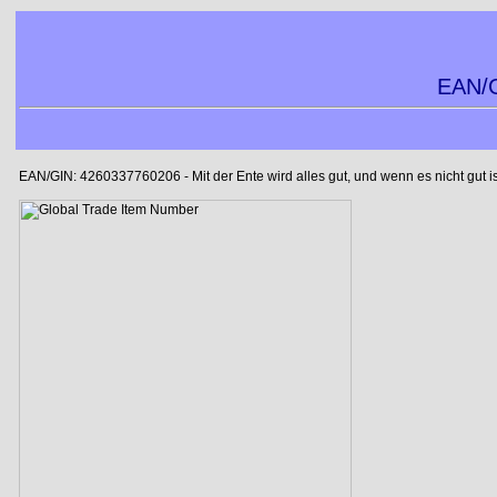
EAN/G
EAN/GIN: 4260337760206 - Mit der Ente wird alles gut, und wenn es nicht gut is