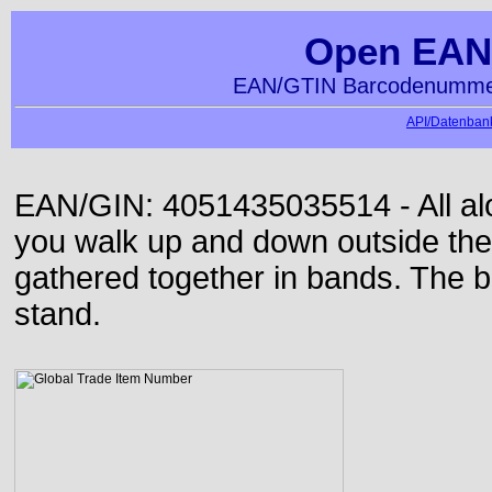
Open EAN
EAN/GTIN Barcodenummer
API/Datenbank
EAN/GIN: 4051435035514 - All alon
you walk up and down outside th
gathered together in bands. The b
stand.