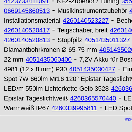
-
4423733411091
KFZ-Zubehör / Tuning
355
-
0669145860513
Musikinstrumentzubehör
-
Installationsmaterial
4260140523227
Beche
-
4260140520417
Teigschaber, breit
426014
-
4260140520813
Stopfpilz
4051435011327
Diamantbohrkronen Ø 65-75 mm
405143502
-
22 mm
4051435060400
7,2V Akku für Bos
-
4981 (12 x 8 mm) P30
4051435030427
Ei
Spot 7W 660lm Mr16 120° Epistar Tageslich
LED/m 550lm Lichterkette Gelb 3528
42603
-
Epistar Tageslichtweiß
4260365570440
LE
-
Warmweiß IP67
4260339995811
LED Spot
Imp