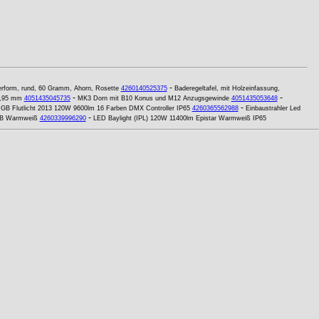
-
erform, rund, 60 Gramm, Ahorn, Rosette
4260140525375
Baderegeltafel, mit Holzeinfassung,
-
-
5,95 mm
4051435045735
MK3 Dorn mit B10 Konus und M12 Anzugsgewinde
4051435053648
-
GB Flutlicht 2013 120W 9600lm 16 Farben DMX Controller IP65
4260365562988
Einbaustrahler Led
-
OB Warmweiß
4260339996290
LED Baylight (IPL) 120W 11400lm Epistar Warmweiß IP65