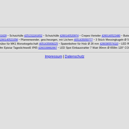
-
-
-
-
51629
Schutzhülle
4251311161652
Schutzhülle
4260140520974
Crepes-Verteiler
4260140522480
Butt
-
-
4260140521056
Pfannenwender, geschwungen, mit Löchern
4051435050777
3 Stück Messingkugeln Ø 
-
-
ülse für MK1 Morsekegelschaft
4051435009225
Spatenbohrer für Holz Ø 26 mm
4260365574110
LED R
-
lm Epistar Tageslichtweiß IP65
4260339992667
LED Spot Einbaustrahler 7 Watt 90mm Ø 650lm 120° C
Impressum
|
Datenschutz