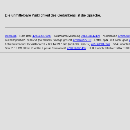
Die unmittelbare Wirklichkeit des Gedankens ist die Sprache.
-
-
-
40804316
Rote Bete
4260426870069
Süsswaren-Mischung
7613031442409
Nudelsauce
42506394
-
Buchensperrholz, bedruckt (Siebdruck), Vorlage gestellt
4260140527119
Löffel, spitz, mit Loch, geölt
-
Kohlebürsten für Black&Decker 6 x 8 x 14,5/17 mm (Artikelnr. 731717)
4051435017640
SK40 Adapterh
-
Spot 2013 6W 80mm Ø 480lm Epistar Neutralweiß
4260339991455
LED Flutlicht Strahler 120W 11600