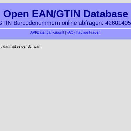
Open EAN/GTIN Database
TIN Barcodenummern online abfragen: 4260140
API/Datenbankzugriff
|
FAQ - häufige Fragen
t, dann ist es der Schwan.