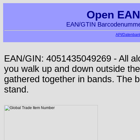
Open EAN
EAN/GTIN Barcodenummer
API/Datenbank
EAN/GIN: 4051435049269 - All alon
you walk up and down outside th
gathered together in bands. The b
stand.