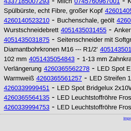
-
-
4337185007293
Milch
0745760967001
K
Spülbürste, echt Fibre, großer Kopf
4260140
-
4260140523210
Buchenschale, geölt
4260
-
Wurstschneidebrett
4051435031455
Anker
-
4051435031875
Seitenschneider mit Soft
Diamantbohrkronen M16 --- R1/2'
40514350
-
102 mm
4051435054843
1-13 mm Zahnkra
-
Verlängerung
4260365562278
LED Spot E
-
Warmweiß
4260365561257
LED Streifen 
-
4260339999451
LED Spot Bridgelux 2x1
-
4260365564135
LED Leuchtstoffröhre Fr
-
4260339994753
LED Leuchtstoffröhre Fr
Imp