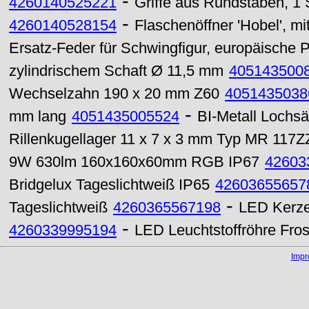
-
4260140525221
Griffe aus Rundstäben, 1 Sa
-
4260140528154
Flaschenöffner 'Hobel', mi
Ersatz-Feder für Schwingfigur, europäische 
zylindrischem Schaft Ø 11,5 mm
405143500
Wechselzahn 190 x 20 mm Z60
4051435038
-
mm lang
4051435005524
BI-Metall Lochs
Rillenkugellager 11 x 7 x 3 mm Typ MR 117Z
9W 630lm 160x160x60mm RGB IP67
42603
Bridgelux Tageslichtweiß IP65
42603655657
-
Tageslichtweiß
4260365567198
LED Kerze
-
4260339995194
LED Leuchtstoffröhre Fr
Imp