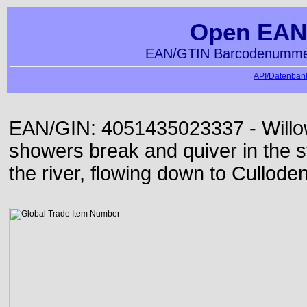
Open EAN
EAN/GTIN Barcodenummer
API/Datenbank
EAN/GIN: 4051435023337 - Willo
showers break and quiver in the s
the river, flowing down to Culloden