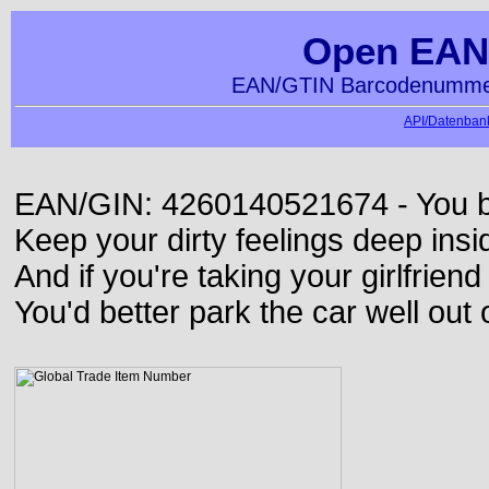
Open EAN
EAN/GTIN Barcodenummer
API/Datenbank
EAN/GIN: 4260140521674 - You bett
Keep your dirty feelings deep insi
And if you're taking your girlfriend
You'd better park the car well out 