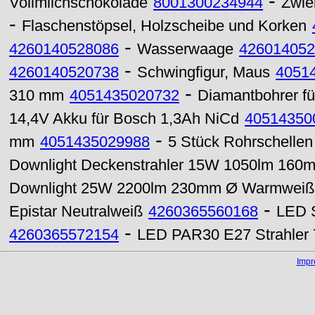
-
Vollmilchschokolade
8001300234944
Zwie
-
Flaschenstöpsel, Holzscheibe und Korken
-
4260140528086
Wasserwaage
426014052
-
4260140520738
Schwingfigur, Maus
4051
-
310 mm
4051435020732
Diamantbohrer fü
14,4V Akku für Bosch 1,3Ah NiCd
40514350
-
mm
4051435029988
5 Stück Rohrschelle
Downlight Deckenstrahler 15W 1050lm 16
Downlight 25W 2200lm 230mm Ø Warmweiß
-
Epistar Neutralweiß
4260365560168
LED S
-
4260365572154
LED PAR30 E27 Strahler 7
Imp